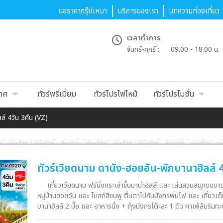
ขอราคากรุ๊ปเหมา
บริการของเรา
บทความท่องเที่ยว
เวลาทำการ
จันทร์-ศุกร์ :
09.00 - 18.00 น.
เทศ
ทัวร์พรีเมี่ยม
ทัวร์โปรไฟไหม้
ทัวร์โปรโมชั่น
ล์ 4วัน 3คืน (VZ)
ทัวร์เวียดนาม ดานัง-ฮอยอัน-พักบานาฮิลล์ 
เที่ยวเวียดนาม ฟรีนั่งกระเช้าขึ้นบาน่าฮิลล์ และ เล่นสวนสนุกบนบ
หมู่บ้านฮอยอัน และ โบสถ์สีชมพู ตื่นตาไปกับมังกรพ่นไฟ และ เที่ยวเต็
บาน่าฮิลล์ 2 มื้อ และ อาหารนึ่ง + กุ้งมังกรโต๊ะละ 1 ตัว คาเฟ่ล
รักโลก ท่านละ 1 ใบ พักโรงแรมบนบาน่าฮิลล์ 1 คืน 4 ดาว / ดานัง 2 ค