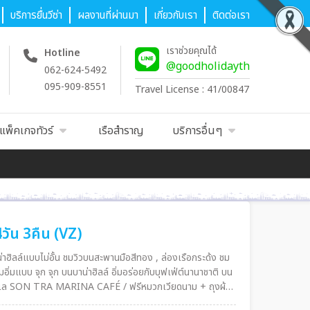
บริการยื่นวีซ่า
ผลงานที่ผ่านมา
เกี่ยวกับเรา
ติดต่อเรา
เราช่วยคุณได้
Hotline
@goodholidayth
062-624-5492
095-909-8551
Travel License : 41/00847
แพ็คเกจทัวร์
เรือสำราญ
บริการอื่นๆ
4วัน 3คืน (VZ)
าน่าฮิลล์แบบไม่อั้น ชมวิวบนสะพานมือสีทอง , ล่องเรือกระด้ง ชม
มอิ่มแบบ จุก จุก บนบาน่าฮิลล์ อิ่มอร่อยกับบุฟเฟ่ต์นานาชาติ บน
ับริมทะเล SON TRA MARINA CAFÉ / ฟรีหมวกเวียดนาม + ถุงผ้า
ืน 4 ดาว