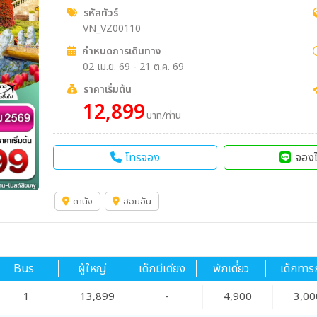
รหัสทัวร์
VN_VZ00110
กำหนดการเดินทาง
02 เม.ย. 69 - 21 ต.ค. 69
ราคาเริ่มต้น
12,899
บาท/ท่าน
โทรจอง
จองไ
ดานัง
ฮอยอัน
Bus
ผู้ใหญ่
เด็กมีเตียง
พักเดี่ยว
เด็กทาร
1
13,899
-
4,900
3,00