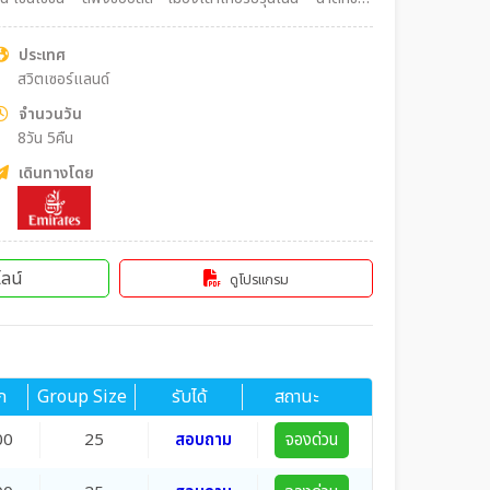
วัลด์ – เมืองทาซ – นั่ง Shuttle Train จากทาซสู่หมู่บ้านเซ
องทาช – เมืองทาซ Optional tour!! นั่งรถไฟสาย Gornergrat
ประเทศ
– ชมน้ำตกไรน์ – เมืองซูริค
สวิตเซอร์แลนด์
จำนวนวัน
8วัน 5คืน
เดินทางโดย
ลน์
ดูโปรแกรม
ก
Group Size
รับได้
สถานะ
00
25
สอบถาม
จองด่วน