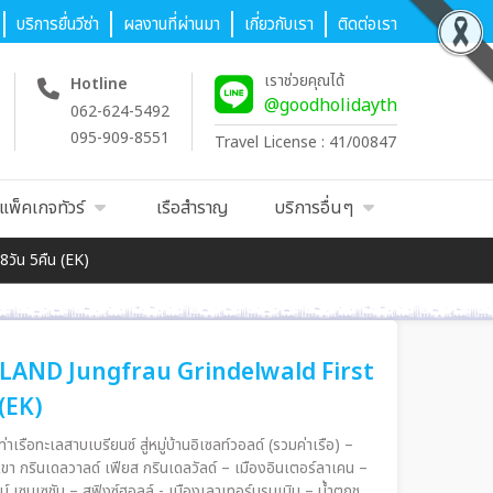
บริการยื่นวีซ่า
ผลงานที่ผ่านมา
เกี่ยวกับเรา
ติดต่อเรา
เราช่วยคุณได้
Hotline
@goodholidayth
062-624-5492
095-909-8551
Travel License : 41/00847
แพ็คเกจทัวร์
เรือสำราญ
บริการอื่นๆ
วัน 5คืน (EK)
ERLAND Jungfrau Grindelwald First
(EK)
าเรือทะเลสาบเบรียนซ์ สู่หมู่บ้านอิเซลท์วอลด์ (รวมค่าเรือ) –
เดลวัลด์ – เมืองอินเตอร์ลาเคน –
 เซนเซชัน – สฟิงซ์ฮอลล์ - เมืองเลาเทอร์บรุนเนิน – น้ำตกช