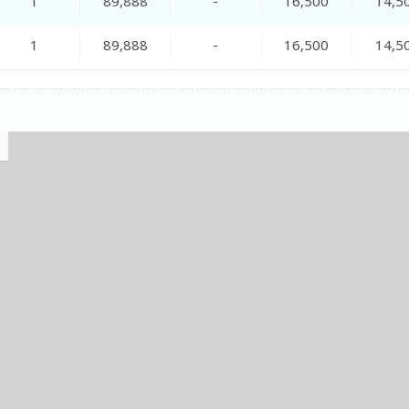
1
89,888
-
16,500
14,5
1
89,888
-
16,500
14,5