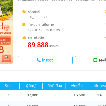
เตาบ์บาค – เมืองอินเตอร์ลาเคน – Kirchoffer – กรินเดลวัลด์ กรินเดล
อร์แมท – ชมวิวยอดเขาแมทเทอร์ฮอร์น – นั่ง Shuttle train สู่เมื
รหัสทัวร์
bahn เมืองทาซ – เมืองซุก – Lohri AG Store – เมืองชาฟฟ์เฮาเซิน 
CH_EK00077
กำหนดการเดินทาง
12 มิ.ย. 69 - 30 ก.ย. 69
ราคาเริ่มต้น
89,888
บาท/ท่าน
โทรจอง
จองไ
Bus
ผู้ใหญ่
เด็กมีเตียง
พักเดี่ยว
เด็กทาร
1
92,888
-
16,500
14,5