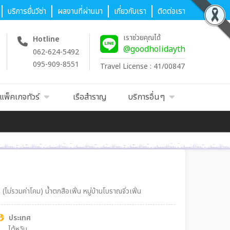
บริการยื่นวีซ่า
ผลงานที่ผ่านมา
เกี่ยวกับเรา
ติดต่อเรา
เราช่วยคุณได้
Hotline
@goodholidayth
062-624-5492
095-909-8551
Travel License : 41/00847
แพ็คเกจทัวร์
เรือสำราญ
บริการอื่นๆ
เที่ยวไต้หวัน สถานีรถไฟสือเฟิ่น ถนนโบราณสือเฟิ่น ปล่อยโคมลอย (ไม่รวมค่าโคม) น้ำตกสือเฟิ่น หมู่บ้านโบราณจิ่วเฟิ่น
ประเทศ
ไต้หวัน