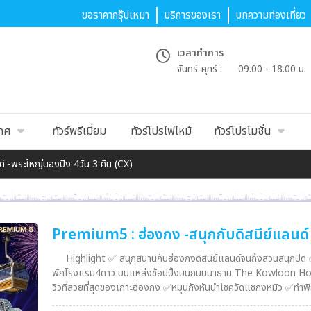
ขอราคากรุ๊ปเหมา
บริการของเรา
บทความท่องเที่ยว
เวลาทำการ
จันทร์-ศุกร์ :
09.00 - 18.00 น.
เทศ
ทัวร์พรีเมี่ยม
ทัวร์โปรไฟไหม้
ทัวร์โปรโมชั่น
์ -พระใหญ่นองปิง 4วัน 3 คืน (CX)
Premium5 : ฮ่องกง -สนุกกับดิสนีย์แลนด์ 
Highlight ✅ สนุกสนานกับฮ่องกงดิสนีย์แลนด์จนถึงสวนสนุกปิด 
พักโรงแรม4ดาว บนแหล่งช้อปปิ้งบนถนนนาธาน The Kowloon Hotel ห
วิวที่สวยที่สุดของเกาะฮ่องกง ✅หมุนกังหันนำโชควัดแชกงหมิว ✅ทำพิธ
ต้าเซียน ✅อาหารเลิศรส 5 มื้อ พิเศษ! ห่านย่างสไตล์ฮ่องกงแท้+บุฟเฟ่