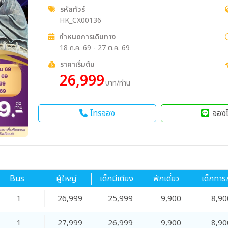
รหัสทัวร์
HK_CX00136
กำหนดการเดินทาง
18 ก.ค. 69 - 27 ต.ค. 69
ราคาเริ่มต้น
26,999
บาท/ท่าน
โทรจอง
จองไ
Bus
ผู้ใหญ่
เด็กมีเตียง
พักเดี่ยว
เด็กทาร
1
26,999
25,999
9,900
8,90
1
27,999
26,999
9,900
8,90