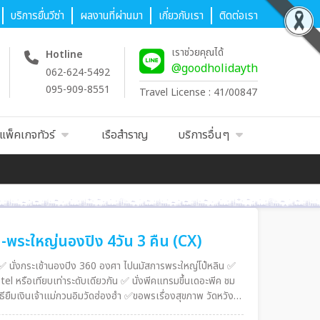
บริการยื่นวีซ่า
ผลงานที่ผ่านมา
เกี่ยวกับเรา
ติดต่อเรา
เราช่วยคุณได้
Hotline
@goodholidayth
062-624-5492
095-909-8551
Travel License : 41/00847
แพ็คเกจทัวร์
เรือสำราญ
บริการอื่นๆ
-พระใหญ่นองปิง 4วัน 3 คืน (CX)
✅ นั่งกระเช้านองปิง 360 องศา ไปนมัสการพระใหญ่โป๋หลิน ✅
รือเทียบเท่าระดับเดียวกัน ✅ นั่งพีคแทรมขึ้นเดอะพีค ชม
ียืมเงินเจ้าแม่กวนอิมวัดฮ่องฮำ ✅ขอพรเรื่องสุขภาพ วัดหวัง
ต์ชาบู