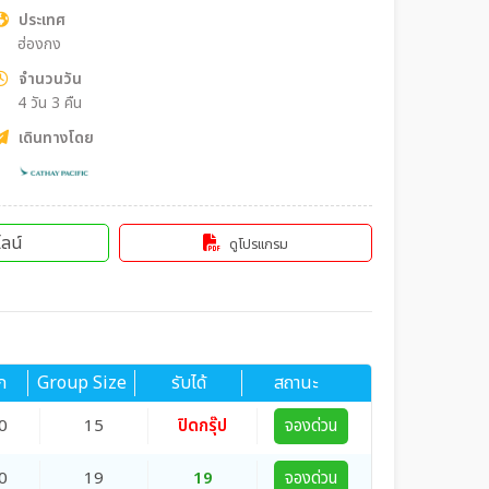
ประเทศ
ฮ่องกง
จำนวนวัน
4 วัน 3 คืน
เดินทางโดย
ลน์
ดูโปรแกรม
ก
Group Size
รับได้
สถานะ
0
15
ปิดกรุ๊ป
จองด่วน
0
19
19
จองด่วน