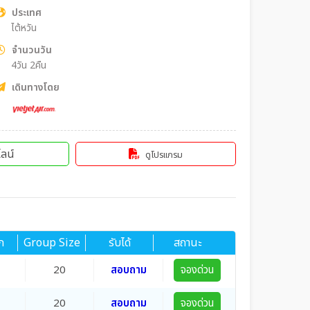
ประเทศ
ไต้หวัน
จำนวนวัน
4วัน 2คืน
เดินทางโดย
ลน์
ดูโปรแกรม
ก
Group Size
รับได้
สถานะ
20
สอบถาม
จองด่วน
20
สอบถาม
จองด่วน