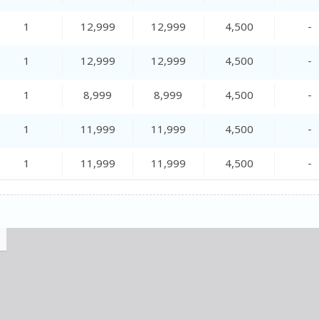
1
12,999
12,999
4,500
-
1
12,999
12,999
4,500
-
1
8,999
8,999
4,500
-
1
11,999
11,999
4,500
-
1
11,999
11,999
4,500
-
1
12,999
12,999
4,500
-
1
12,999
12,999
4,500
-
1
11,999
11,999
4,500
-
1
9,999
9,999
4,500
-