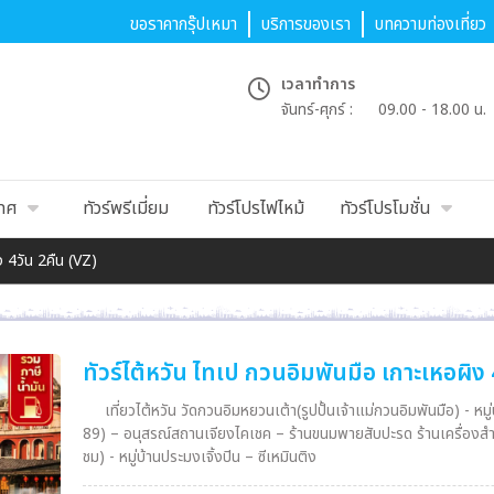
ขอราคากรุ๊ปเหมา
บริการของเรา
บทความท่องเที่ยว
เวลาทำการ
จันทร์-ศุกร์ :
09.00 - 18.00 น.
เทศ
ทัวร์พรีเมี่ยม
ทัวร์โปรไฟไหม้
ทัวร์โปรโมชั่น
ง 4วัน 2คืน (VZ)
ทัวร์ไต้หวัน ไทเป กวนอิมพันมือ เกาะเหอผิง 
เที่ยวไต้หวัน วัดกวนอิมหยวนเต้า(รูปปั้นเจ้าแม่กวนอิมพันมือ) - หมู
89) – อนุสรณ์สถานเจียงไคเชค – ร้านขนมพายสับปะรด ร้านเครื่องสำอาง – หมู่บ้านโบราณจิ่วเฟิน - อุทยานเกาะเหอผิง(รวมค่าเข้า
ชม) - หมู่บ้านประมงเจิ้งปิน – ซีเหมินติง