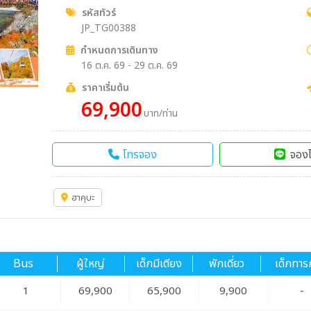
รหัสทัวร์
JP_TG00388
กำหนดการเดินทาง
16 ต.ค. 69 - 29 ต.ค. 69
ราคาเริ่มต้น
69,900
บาท/ท่าน
โทรจอง
จองไ
ฮาคุบะ
Bus
ผู้ใหญ่
เด็กมีเตียง
พักเดี่ยว
เด็กทาร
1
69,900
65,900
9,900
-