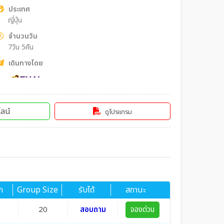
ประเทศ
ญี่ปุ่น
จำนวนวัน
7วัน 5คืน
เดินทางโดย
ลน์
ดูโปรแกรม
ก
Group Size
รับได้
สถานะ
20
สอบถาม
จองด่วน