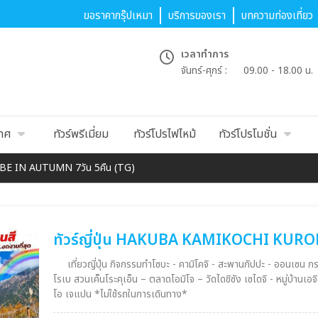
ขอราคากรุ๊ปเหมา
บริการของเรา
บทความท่องเที่ยว
เวลาทำการ
จันทร์-ศุกร์ :
09.00 - 18.00 น.
เทศ
ทัวร์พรีเมี่ยม
ทัวร์โปรไฟไหม้
ทัวร์โปรโมชั่น
OBE IN AUTUMN 7วัน 5คืน (TG)
ทัวร์ญี่ปุ่น HAKUBA KAMIKOCHI KURO
เที่ยวญี่ปุ่น กิจกรรมทำโซบะ - คามิโคจิ - สะพานกัปปะ - ออนเซน กระเช้าฮาคุบะ – YOOHOO-SWINGS – รถไฟชมวิวสายหุบเขาคุ
โรเบ สวนเค็นโระคุเอ็น – ตลาดโอมิโจ – วัดไดชิซัง เซไดจิ - หมู่บ้านเอจิเซ็น วาชิ อิสระช้อปปิ้ง หรือ เลือกซื้อทัวร์เสริม ยูนิเวอร์แซล สตูดิ
โอ เจแปน *ไม่ใช้รถในการเดินทาง*