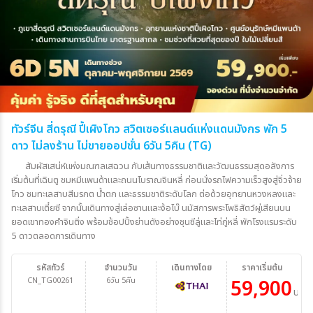
ทัวร์จีน สี่ดรุณี ปี้เผิงโกว สวิตเซอร์แลนด์แห่งแดนมังกร พัก 5
ดาว ไม่ลงร้าน ไม่ขายออปชั่น 6วัน 5คืน (TG)
สัมผัสเสน่ห์แห่งมณฑลเสฉวน กับเส้นทางธรรมชาติและวัฒนธรรมสุดอลังการ
เริ่มต้นที่เฉินตู ชมหมีแพนด้าและถนนโบราณจินหลี่ ก่อนนั่งรถไฟความเร็วสูงสู่จิ่วจ้าย
โกว ชมทะเลสาบสีมรกต น้ำตก และธรรมชาติระดับโลก ต่อด้วยอุทยานหวงหลงและ
ทะเลสาบเตี๋ยซี จากนั้นเดินทางสู่เล่อซานและง้อไบ๊ นมัสการพระโพธิสัตว์ผู่เสียนบน
ยอดเขาทองคำจินติ่ง พร้อมช้อปปิ้งย่านดังอย่างชุนซีลู่และไท่กู่หลี่ พักโรงแรมระดับ
5 ดาวตลอดการเดินทาง
รหัสทัวร์
จำนวนวัน
เดินทางโดย
ราคาเริ่มต้น
CN_TG00261
6วัน 5คืน
59,900
บาท/