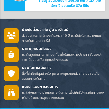
ทัวร์ยุโรปตะวันออก เยอรมนี เชค สโลวาเกีย
ฮังการี ออสเตรีย 8วัน 5คืน
ห้างหุ้นส่วนจำกัด กู๊ด ฮอลิเดย์
ด้วยประสบการณ์ท่องเที่ยวกว่า 10 ปี เรามั่นใจในการวางแผน
การเดินทางในทุกทริป
ราคาถูกเป็นกันเอง
เราคือศูนย์กลางการท่องเที่ยวทั้งในและต่างประเทศ รับรองว่า
ราคาต้องประทับใจคุณอย่างแน่นอน
ประกันการเดินทาง
สิ่งที่สำคัญที่สุดสำหรับคุณ เราจะดูแลคุณด้วยความปลอดภัย
ตลอดการเดินทาง
แนะนำแผนการเดินทาง
เราใส่ใจและแนะนำแผนการเดินทาง เพื่อให้ทริปการเดินทางของ
เต็มไปด้วยความสุขอย่างแน่นอน