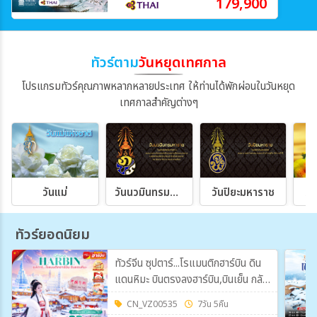
179,900
ทัวร์ตาม
วันหยุดเทศกาล
โปรแกรมทัวร์คุณภาพหลากหลายประเทศ ให้ท่านได้พักผ่อนในวันหยุด
เทศกาลสำคัญต่างๆ
วันแม่
วันนวมินทรมหาราช
วันปิยะมหาราช
วั
ทัวร์ยอดนิยม
ทัวร์จีน ซุปตาร์...โรแมนติกฮาร์บิน ดิน
แดนหิมะ บินตรงลงฮาร์บิน,บินเย็น กลับ
ดึก 7วัน 5คืน (VZ)
CN_VZ00535
7วัน 5คืน