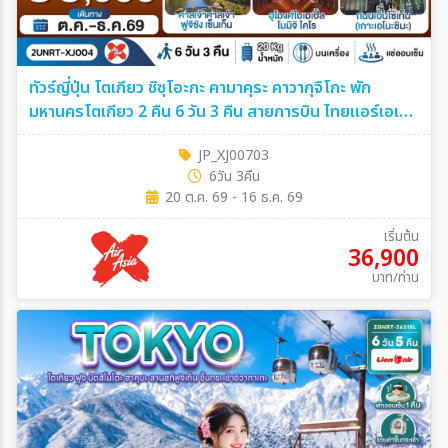
ทัวร์ญี่ปุ่น โตเกียว ชิซุโอะกะ คามาคุระ คาวากุจิโกะ พัก
มหานครโตเกียว 2 คืน 6 วัน 3 คืน สายการบิน ไทยแอร์เอเชีย
เอ็กซ์ 6วัน 3คืน (XJ)
JP_XJ00703
6วัน 3คืน
20 ต.ค. 69 - 16 ธ.ค. 69
เริ่มต้น
36,900
บาท/ท่าน