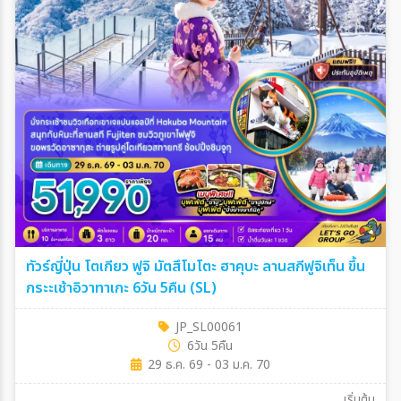
ทัวร์ญี่ปุ่น โตเกียว ฟูจิ มัตสึโมโตะ ฮาคุบะ ลานสกีฟูจิเท็น ขึ้น
กระะเช้าอิวาทาเกะ 6วัน 5คืน (SL)
JP_SL00061
6วัน 5คืน
29 ธ.ค. 69 - 03 ม.ค. 70
เริ่มต้น