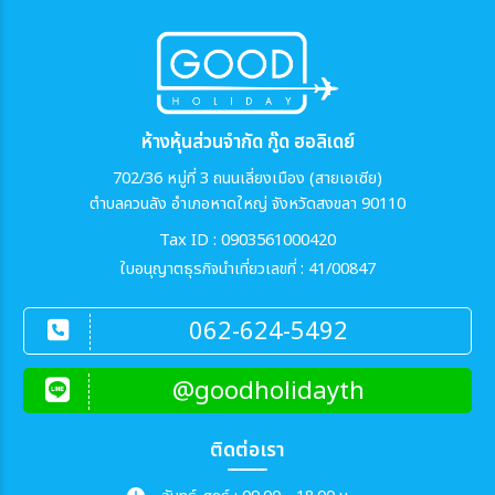
ห้างหุ้นส่วนจำกัด กู๊ด ฮอลิเดย์
702/36 หมู่ที่ 3 ถนนเลี่ยงเมือง (สายเอเซีย)
ตำบลควนลัง อำเภอหาดใหญ่ จังหวัดสงขลา 90110
Tax ID : 0903561000420
ใบอนุญาตธุรกิจนำเที่ยวเลขที่ : 41/00847
062-624-5492
@goodholidayth
ติดต่อเรา