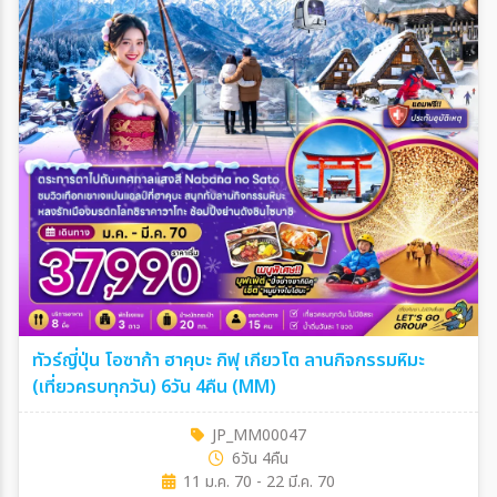
ทัวร์ญี่ปุ่น โอซาก้า ฮาคุบะ กิฟุ เกียวโต ลานกิจกรรมหิมะ
(เที่ยวครบทุกวัน) 6วัน 4คืน (MM)
JP_MM00047
6วัน 4คืน
11 ม.ค. 70 - 22 มี.ค. 70