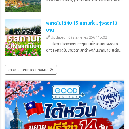
เที่ยวเมืองรอง ที่ตอนนี้บอกเลยว่าน่าเที่ยวไม่แพ้
จังหวัดใหญ่ๆ ใดใดเลย เพราะนครสวรรค์ มีที่เที่ยว
ที่น่าสนใจมากมาย โดยเฉพาะสำหรับนักเดินทาง
พลาดไม่ได้กับ 15 สถานที่ชมทุ่งดอกไม้
สายบุญ บอกเลยว่านครสวรรค์มีวัดวาอาราม ที่มี
สถาปัตยกรรมที่วิจิตรตระการตา มีความงดงามใน
บาน
ระดับ Unseen อยู่มากมาย นอกจากนั้นยังมี
Updated : 09 กรกฎาคม 2567 15:02
สถานที่ท่องเที่ยวตามธรรมชาติ แม่น้ำ ภูเขา และมี
ปลายปีอากาศหนาวๆแบบนี้หลายคนคงออก
ตลาดเมืองเก่าสุดคลาสสิคอย่างตลาดชุมแสงให้
ต่างจังหวัดไปเที่ยวตามที่ต่างๆกันมากมาย แต่ละ
แฟนละครตามไปฟินกันได้อีก ที่สำคัญจังหวัดนี้ไม่
จังหวัด แต่ละสถานที่ก็พร้อมจัดงานต้อนรับนัก
ไกลจากกรุงเทพมาก ใช้เวลาเดินทางเพียงแค่สอง
ท่องเที่ยวกันเต็มที่ ธรรมชาติก็เช่นเดียวกันที่จะ
ชั่วโมงหรือสามชั่วโมงก็ถึงแล้ว จึงเหมาะมากๆ ที่
ออกดอก ออกผลต้อนรับนักท่องเที่ยวอย่างเต็มที่
ข่าวสารและบทความทั้งหมด
จะเป็นจุดด์ในวันหยุดสำหรับคนมีเวลาน้อยที่ชอบ
บ้านและสวนจึงพาผู้อ่านไปชม 15 สถานที่ชมทุ่ง
เที่ยวไทยแบบใกล้กรุงเทพ ว่าแต่มีพิกัดไหนให้
ดอกไม้บาน (ธันวาคม – มกราคม) ไว้เป็นไอเดีย
ตามไปฟินกันได้บ้าง ตามไปชมกันเลย
สำหรับใครยังไม่มีทริปไปเที่ยวไหนช่วงเทศกาลวัน
หยุดยาวปีใหม่นี้