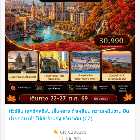
ทัวร์จีน เอกซ์คลูซีฟ...เสิ่นหยาง ต้าเหลียน กวานเหมินซาน บิน
บ่ายกลับ เช้า ไม่เข้าร้านรัฐ 6วัน 5คืน (CZ)
CN_CZ00285
6วัน 5คืน