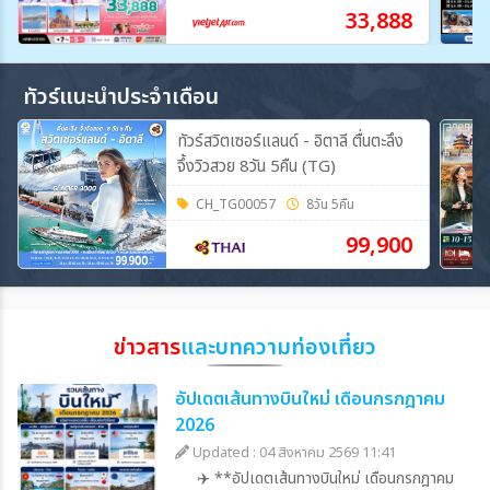
33,888
ทัวร์แนะนำประจำเดือน
ทัวร์สวิตเซอร์แลนด์ - อิตาลี ตื่นตะลึง
จึ้งวิวสวย 8วัน 5คืน (TG)
CH_TG00057
8วัน 5คืน
99,900
ข่าวสาร
และบทความท่องเที่ยว
อัปเดตเส้นทางบินใหม่ เดือนกรกฎาคม
2026
Updated : 04 สิงหาคม 2569 11:41
✈️ **อัปเดตเส้นทางบินใหม่ เดือนกรกฎาคม