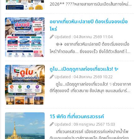
2026** ????หลายสายการบินเปิดเส้นทางใหม่
เพิ่มตัวเลือกการเดินทางให้สะดวกกว่าเดิม ไม่ว่าจะ
เป็น GOL, flydubai, JetBlue, Vietnam
อยากเที่ยวหิมะปลายปี ต้องเริ่มจองเมื่อ
Airlines, Oman Air และ Ryanair???? เดิน
ไหร่
ทางง่ายขึ้น ต่อเครื่องน้อยลง วางแผนเที่ยวได้
สะดวกกว่าเดิม????วางแผนเที่ยวกับ **Good
Updated : 04 สิงหาคม 2569 11:04
Holiday**???? [www.goodholidayth.com]
❄️✈️ อยากเที่ยวหิมะปลายปี ต้องเริ่มจองเมื่อ
(http://www.goodholidayth.com)????
ไหร่?คำตอบคือ… ยิ่งจองเร็ว ยิ่งได้ตัวเลือกดี ใน
LINE OA : @goodholidayth
ราคาที่คุ้มกว่า! ☃️เพราะช่วงหิมะเป็น High
Season ทั้งตั๋วเครื่องบิน โรงแรม และที่นั่งทัวร์
ดูไบ...เปิดฤดูกาลท่องเที่ยวแล้ว! ✨
เต็มไวมาก✨ วางแผนก่อน เที่ยวสบายกว่า เลือก
Updated : 04 สิงหาคม 2569 10:22
โปรแกรมและวันเดินทางได้ถูกใจอยากเที่ยวหิมะ
ดูไบ...เปิดฤดูกาลท่องเที่ยวแล้ว! ✨ช่วงอากาศ
ปลายปี ทัก Good Holiday วางแผนกันได้เลย!
ดีที่สุดของปี เที่ยวสบาย ช้อปสนุก ชมแลนด์มาร์
สอบถามข้อมูลหรือจองทัวร์ Good
กระดับโลก และสัมผัสเสน่ห์ทะเลทรายสุดอลังการ
Holiday>>รวมทัวร์ฮาร์
ช่วงแนะนำ: ตุลาคม - มีนาคม✈️ พร้อมออกเดิน
บิน<<www.goodholidayth.comLINE :
@goodholidayth / https://lin.ee/RQcXn
ทางกับ Good Holiday แล้วหรือยัง?>> รวม
15 พิกัด ที่เที่ยวนครสวรรค์
ทัวร์ดูไบ<<www.goodholidayth.comLINE :
@goodholidayth / https://lin.ee/RQcXn
Updated : 09 กรกฎาคม 2567 15:03
เที่ยวนครสวรรค์ เมืองสวรรค์แห่งปากน้ำโพ
ดินแดนแห่งประตูสู่ภาคเหนือ อีกหนึ่งแหล่งท่อง