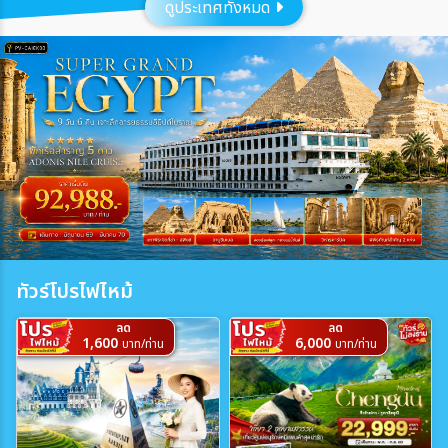
ดูประเทศทั้งหมด
ประเทศ
เมือง
สายการบิน
ตั้งแต่วันที่
ทัวร์โปรไฟไหม้
ถึงวันที่
ลด
ลด
1,600
6,000
บาท/ท่าน
บาท/ท่าน
เฉพาะเดือน