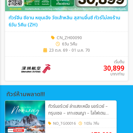
ทัวร์จีน ซีอาน หยุนเฉิง วัดเส้าหลิน สุสานจิ๋นซี ทัวร์ไม่ลงร้าน
6วัน 5คืน (ZH)
CN_ZH00090
6วัน 5คืน
23 ต.ค. 69 - 01 ม.ค. 70
เริ่มต้น
30,899
บาท/ท่าน
ทัวร์ห้ามพลาด!!!
ทัวร์นอร์เวย์ ล่าแสงเหนือ นอร์เวย์ –
ทรุมเซอ – เกาะเซนญา – โลโฟเตน
10วัน 7คืน (TG)
NO_TG00016
10วัน 7คืน