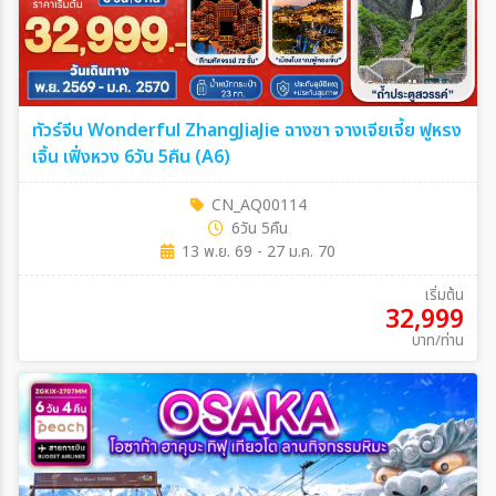
ทัวร์จีน Wonderful ZhangJiaJie ฉางซา จางเจียเจี้ย ฟูหรง
เจิ้น เฟิ่งหวง 6วัน 5คืน (A6)
CN_AQ00114
6วัน 5คืน
13 พ.ย. 69 - 27 ม.ค. 70
เริ่มต้น
32,999
บาท/ท่าน