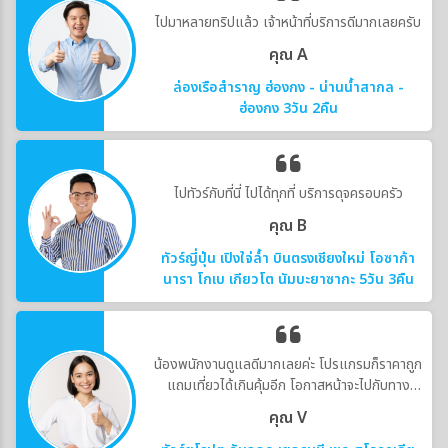
ไปมาหลายทริปแล้ว เจ้าหน้าที่บริการดีมากเลยครับ
คุณ A
ล่องเรือสำราญ ฮ่องกง - น่านน้ำสากล -
ฮ่องกง 3วัน 2คืน
ไปทัวร์กับที่นี่ ไปได้ทุกที่ บริการดุจครอบครัว
คุณ B
ทัวร์ญี่ปุ่น เปิงใจ่ล้ำ บินตรงเชียงใหม่ โอซาก้า
นารา โกเบ เกียวโต นัมบะยาซากะ 5วัน 3คืน
น้องพนักงานดูแลดีมากเลยค่ะ โปรแกรมก็ราคาถูก
แถมเที่ยวได้เกินคุ้มอีก โอกาสหน้าจะไปกับทาง
บริษัทอีกค่ะ
คุณ V