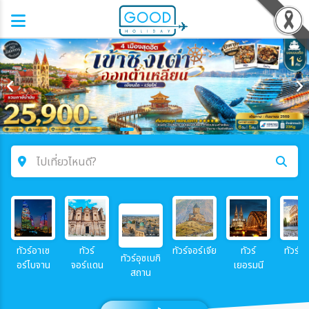
ไปเที่ยวไหนดี?
ค้นหาโปรแกรมทัวร์
คำค้นหา
ทัวร์อาเซ
ทัวร์
ทัวร์จอร์เจีย
ทัวร์
ทัวร์อิ
ทัวร์อุซเบกิ
อร์ไบจาน
จอร์แดน
เยอรมนี
สถาน
โซน