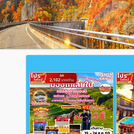
ลด
2,102
บาท/ท่าน