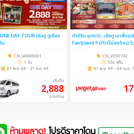
น ONE DAY TOUR เฉินตู ตูเจียง
ทัวร์จีน ซุปตาร์...เฉิงตู เขาสี่ดรุณี
วัน
Fairlyland !! (ทัวร์ไม่ลงร้าน) 5วัน 4คืน
(VZ)
CN_VAN00001
CN_VZ00742
1 วัน
5วัน 4คืน
01 พ.ค. 69 - 31 ธ.ค. 69
01 พ.ย. 69 - 04 เม.ย. 
เริ่มต้น
2,888
17
บาท/ท่าน