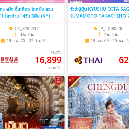
 คุนหมิง อี้เหลียง โหลผิง สวน
ทัวร์ญี่ปุ่น KYUSHU OITA SA
"ไม่ลงร้าน" 4วัน 3คืน (KY)
KUMAMOTO TAKACHIHO 7วัน 5คืน
[TG]
CN_KY00237
JP_TG00528
4วัน 3คืน
7วัน 5คืน
19 ก.พ. 70 - 22 มี.ค. 70
19 ต.ค. 69 - 15 พ.ย. 
เริ่มต้น
16,899
62
บาท/ท่าน