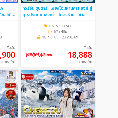
GA
ทัวร์จีน ซุปตาร์...เซี่ยงไฮ้มหานครแสงสี สู่
ยุโรปริมทะเลชิงเต่า "ไม่ลงร้าน" เข้า
เซี่ยงไฮ้ ออกชิงเต่า 6วัน 4คืน (VZ)
CN_VZ00743
6วัน 4คืน
69
18 ก.ย. 69 - 23 ก.ย. 69
เริ่มต้น
เริ่มต้น
,900
18,888
บาท/ท่าน
บาท/ท่าน