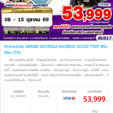
ทัวร์จอร์เจีย GRAND GEORGIA KAZBEGI GOOD TRIP 8วัน
5คืน (TK)
เที่ยวจอร์เจีย คูไตซี – น้ำพุแห่งโคลชิส – มหาวิหารบากราติ – อารามโมตซาเมตา
ตลาดเช้า – เมืองอัพลีสสิค – เมืองกอรี – พิพิทธภัณฑ์สตาลิน – คาซเบกี้ โบสถ์เกอร์
เกตี้ – อนุสรณ์สถานรัสเซีย–จอร์เจีย – เมืองกูดาอูรี – ป้อมอนานูรี – ทบิลิซี่ – ถนน
คนเดินชาเดอนี่ โบสถ์ตรีนิตี้ – อนุสาวรีย์ประวัติศาสตร์จอร์เจีย – เมืองมิทสเคต้า – วิ
หารสเวติสโคเวลี – วิหารจวารี
รหัสทัวร์
จำนวนวัน
เดินทางโดย
ราคาเริ่มต้น
GE_TK00070
8วัน 5คืน
53,999
บาท/
ท่าน