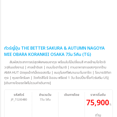
ทัวร์ญี่ปุ่น THE BETTER SAKURA & AUTUMN NAGOYA
MIE OBARA KORANKEI OSAKA 7วัน 5คืน (TG)
สัมผัสประสาการณ์สุดพิเศษชมซากุระ พร้อมใบไม้เปลี่ยนสี ศาลเจ้าเมโอโตะอิ
วะ(หินแต่งงาน) | ศาลเจ้าอิเสะ | ถนนโอฮาไรมาจิ | ทานอาหารทะเลสดๆจากร้าน
AMA HUT มิตซุยเอ้าท์เล็ตแจสดรีม | ชมอุโมงค์ไฟนานะนะโนะชาโตะ | โอบาระชิภิชา
กุระ | หุบเขาโครันเค | วัดคัตสึโอจิ อิออน ฟรีเดย์ 1 วัน ช้อปปิ้ง/ซื้อทัวร์เสริม USJ
[เดินทางโดยรถไฟไม่รวมค่าเดินทาง]
รหัสทัวร์
จำนวนวัน
เดินทางโดย
ราคาเริ่มต้น
JP_TG00480
7วัน 5คืน
75,900
บาท/
ท่าน