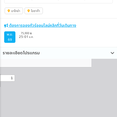
นาโกย่า
โอซาก้า
ต้องการจองทัวร์ออนไลน์คลิกที่วันเดินทาง
75,900
฿
พ.ย.
25-01
ธ.ค.
69
รายละเอียดโปรแกรม